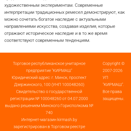
художественным экспериментам. Современные
интерпретации традиционных ремесел демонстрируют, как
можно сочетать богатое наследие с актуальными
направлениями искусства, создавая изделия, которые
отражают историческое наследие и в то же время
соответствуют современным тенденциям.
Торговое республиканское унитарное
Copyright ©
предприятие "КИРМАШ"
2007-2026
Юридический адрес: г. Минск, проспект
УП
Дзержинского, 100 (УНП 100048260)
"КИРМАШ".
Свидетельство о государственной
Все права
регистрации № 100048260 от 04.07.2000
защищены.
выдано решением Минского Горисполкома №
740
Интернет-магазин kirmash.by
зарегистрирован в Торговом реестре