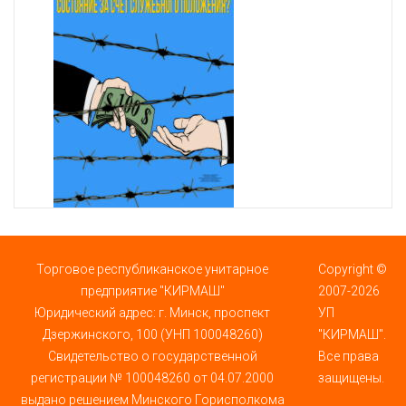
Торговое республиканское унитарное
Copyright ©
предприятие "КИРМАШ"
2007-2026
Юридический адрес: г. Минск, проспект
УП
Дзержинского, 100 (УНП 100048260)
"КИРМАШ".
Свидетельство о государственной
Все права
регистрации № 100048260 от 04.07.2000
защищены.
выдано решением Минского Горисполкома