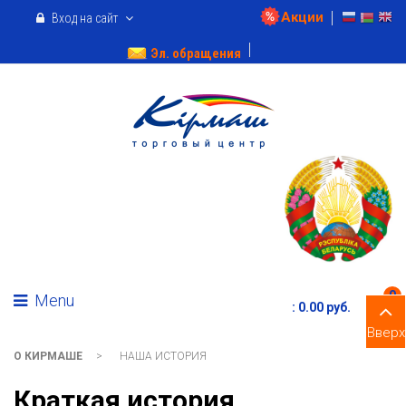
Акции
Вход на сайт
Эл. обращения
0
Menu
:
0.00 pуб.
Вверх
О КИРМАШЕ
>
НАША ИСТОРИЯ
Краткая история