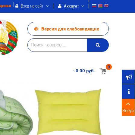
щения
Вход на сайт
Аккаунт
Версия для слабовидящих
0
:
0.00 pуб.
Вверх