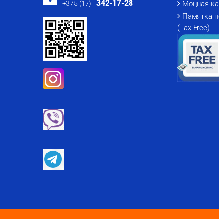
342-17-28
+375 (17)
Моцная ка
Памятка п
(Tax Free)