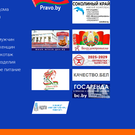
дома
я
мужчин
женщин
икотаж
изделия
е питание