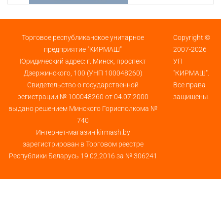
Торговое республиканское унитарное
Copyright ©
предприятие "КИРМАШ"
2007-2026
Юридический адрес: г. Минск, проспект
УП
Дзержинского, 100 (УНП 100048260)
"КИРМАШ".
Свидетельство о государственной
Все права
регистрации № 100048260 от 04.07.2000
защищены.
выдано решением Минского Горисполкома №
740
Интернет-магазин kirmash.by
зарегистрирован в Торговом реестре
Республики Беларусь 19.02.2016 за № 306241