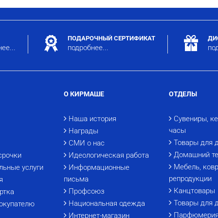
ПОДАРОЧНЫЙ СЕРТИФИКАТ
ДИ
ее...
подробнее...
под
О КИРМАШЕ
ОТДЕЛЫ
Наша история
Сувениры, к
часы
Награды
Товары для 
СМИ о нас
Домашний те
срочки
Идеологическая работа
Мебель, ковр
льные услуги
Информационные
репродукции
письма
я
Канцтовары
Профсоюз
ртка
Товары для 
Национальная одежда
окупателю
Парфюмери
Интернет-магазин