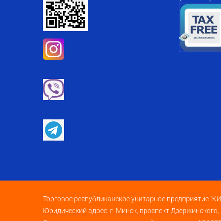
Торговое республиканское унитарное предприятие "
Юридический адрес: г. Минск, проспект Дзержинского,