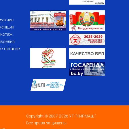
мужчин
женщин
икотаж
изделия
е питание
Copyright © 2007-2026 УП "КИРМАШ".
Все права защищены.