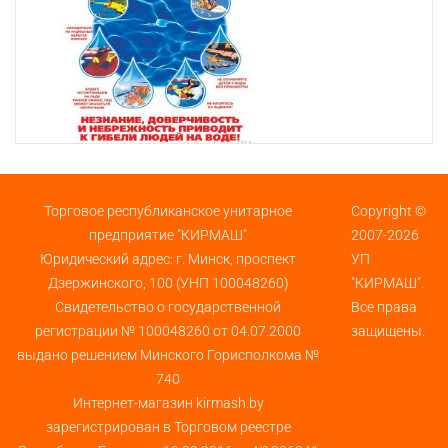
Торговое республиканское унитарное
Copyright ©
предприятие "КИРМАШ"
2007-2026
Юридический адрес: г. Минск, проспект
УП
Дзержинского, 100 (УНП 100048260)
"КИРМАШ".
Свидетельство о государственной
Все права
регистрации № 100048260 от 04.07.2000
защищены.
выдано решением Минского Горисполкома №
740
Интернет-магазин kirmash.by
зарегистрирован в Торговом реестре