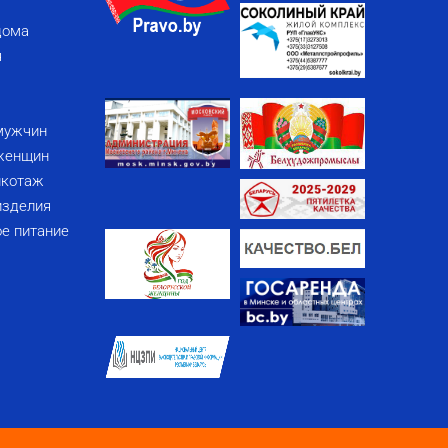
дома
я
мужчин
женщин
икотаж
изделия
е питание