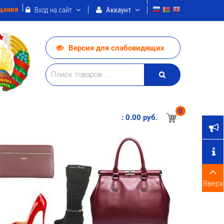
щения
Вход на сайт
Аккаунт
Версия для слабовидящих
0
:
0.00 pуб.
Вверх