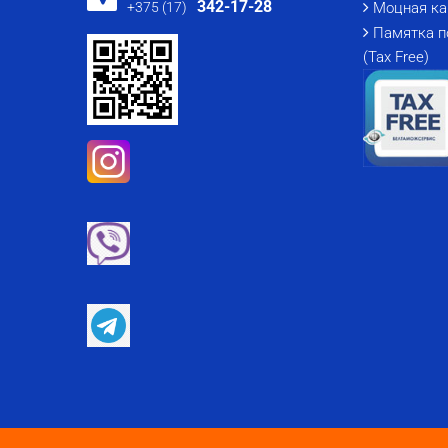
342-17-28
+375 (17)
Моцная ка
Памятка п
(Tax Free)