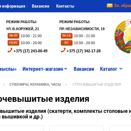
Эл. обра
я информация
Вакансии
Контакты
РЕЖИМ РАБОТЫ:
РЕЖИМ РАБОТЫ:
УЛ. В.ХОРУЖЕЙ, 21
ПР. НЕЗАВИСИМОСТИ, 19
10:00 - 21:00
10:00 - 21:00
ПН-ПТ
ПН-СБ
10:00 - 20:00
10:00 - 20:00
СБ-ВС
ВС
+375 (17) 243-00-49
+375 (17) 342-17-28
мыслы»
Интернет-магазин
Вакансии
Каталог
>
СУВЕНИРЫ, КЕРАМИКА, ЧАСЫ
>
СТРОЧЕВЫШИТЫЕ ИЗДЕЛИЯ
очевышитые изделия
вышитые изделия (скатерти, комплекты столовые и
с вышивкой и др.)