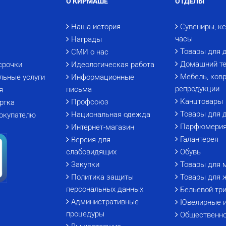
О КИРМАШЕ
ОТДЕЛЫ
Наша история
Сувениры, к
часы
Награды
Товары для 
СМИ о нас
Домашний те
срочки
Идеологическая работа
Мебель, ковр
льные услуги
Информационные
репродукции
письма
я
Канцтовары
Профсоюз
ртка
Товары для 
Национальная одежда
окупателю
Парфюмери
Интернет-магазин
Галантерея
Версия для
слабовидящих
Обувь
Закупки
Товары для 
Политика защиты
Товары для 
персональных данных
Бельевой тр
Административные
Ювелирные 
процедуры
Общественно