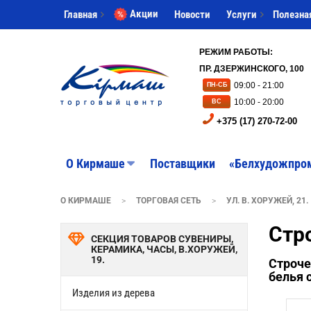
Акции
Главная
Новости
Услуги
Полезна
РЕЖИМ РАБОТЫ:
ПР. ДЗЕРЖИНСКОГО, 100
09:00 - 21:00
ПН-СБ
10:00 - 20:00
ВС
+375 (17) 270-72-00
O Кирмаше
Поставщики
«Белхудожпро
О КИРМАШЕ
>
ТОРГОВАЯ СЕТЬ
>
УЛ. В. ХОРУЖЕЙ, 21.
Стр
СЕКЦИЯ ТОВАРОВ СУВЕНИРЫ,
КЕРАМИКА, ЧАСЫ, В.ХОРУЖЕЙ,
19.
Строче
белья 
Изделия из дерева