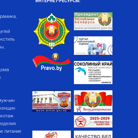
ИНТЕРНЕТ-РЕСУРСЫ:
ерамика,
детей
кстиль
ы,
дома
я
мужчин
женщин
икотаж
изделия
е питание