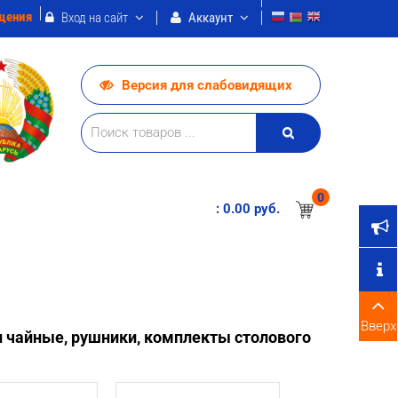
щения
Вход на сайт
Аккаунт
Версия для слабовидящих
0
:
0.00 pуб.
Вверх
 чайные, рушники, комплекты столового