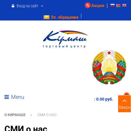
Акции
Вход на сайт
Эл. обращения
0
Menu
:
0.00 pуб.
Вверх
О КИРМАШЕ
>
СМИ О НАС
СМИ о нас