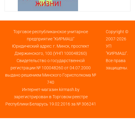
Торговое республиканское унитарное
Copyright ©
предприятие "КИРМАШ"
2007-2026
Юридический адрес: г. Минск, проспект
УП
Дзержинского, 100 (УНП 100048260)
"КИРМАШ".
Свидетельство о государственной
Все права
регистрации № 100048260 от 04.07.2000
защищены.
выдано решением Минского Горисполкома №
740
Интернет-магазин kirmash.by
зарегистрирован в Торговом реестре
Республики Беларусь 19.02.2016 за № 306241