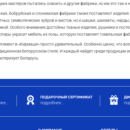
ких мастеров пытались освоить и другие фабрики, но им это так и н
кая, бобруйская и слонимская фабрики также поставляют изделия 
тных, символических зубров и аистов, но и шашки, шахматы, нард
мкой. Особого внимания достойны тканые изделия, рушники и пост
артиры украсит мебель из лозы, которую поставляет гомельская ф
тимент в «Кирмаше» просто удивительный. Особенно ценно, что вс
диционном белорусском стиле. И каждый найдет среди продукции им
ктеризует Беларусь.
ПОДАРОЧНЫЙ СЕРТИФИКАТ
ДИ
ее...
подробнее...
под