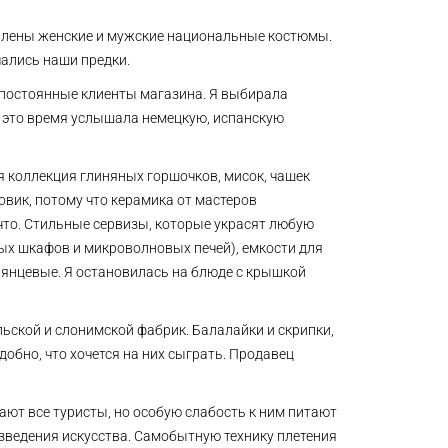
авлены женские и мужские национальные костюмы.
чались наши предки.
 постоянные клиенты магазина. Я выбирала
за это время услышала немецкую, испанскую
лая коллекция глиняных горшочков, мисок, чашек
овик, потому что керамика от мастеров
что. Стильные сервизы, которые украсят любую
вых шкафов и микроволновых печей), емкости для
лянцевые. Я остановилась на блюде с крышкой
ьской и слонимской фабрик. Балалайки и скрипки,
обно, что хочется на них сыграть. Продавец
ают все туристы, но особую слабость к ним питают
зведения искусства. Самобытную технику плетения