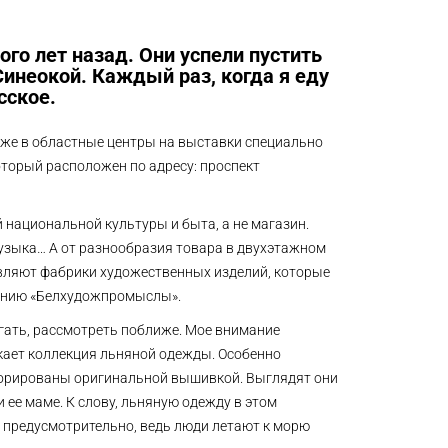
ого лет назад. Они успели пустить
Синеокой. Каждый раз, когда я еду
сское.
аже в областные центры на выставки специально
оторый расположен по адресу: проспект
й национальной культуры и быта, а не магазин.
музыка… А от разнообразия товара в двухэтажном
авляют фабрики художественных изделий, которые
нению «Белхудожпромыслы».
гать, рассмотреть поближе. Мое внимание
екает коллекция льняной одежды. Особенно
екорированы оригинальной вышивкой. Выглядят они
и ее маме. К слову, льняную одежду в этом
нь предусмотрительно, ведь люди летают к морю