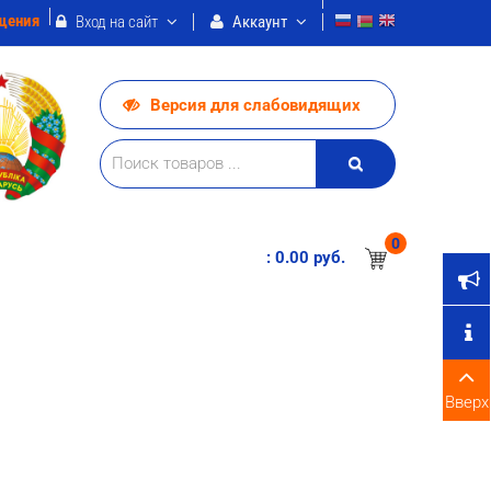
щения
Вход на сайт
Аккаунт
Версия для слабовидящих
0
:
0.00 pуб.
Вверх