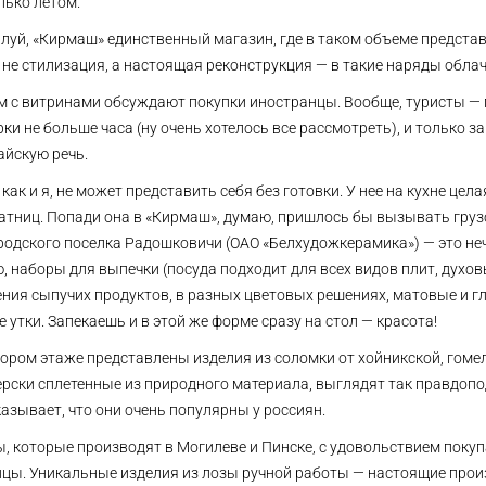
лько летом.
луй, «Кирмаш» единственный магазин, где в таком объеме предст
 не стилизация, а настоящая реконструкция — в такие наряды обла
м с витринами обсуждают покупки иностранцы. Вообще, туристы —
ки не больше часа (ну очень хотелось все рассмотреть), и только 
айскую речь.
 как и я, не может представить себя без готовки. У нее на кухне це
атниц. Попади она в «Кирмаш», думаю, пришлось бы вызывать груз
родского поселка Радошковичи (ОАО «Белхудожкерамика») — это не
, наборы для выпечки (посуда подходит для всех видов плит, духо
ния сыпучих продуктов, в разных цветовых решениях, матовые и г
е утки. Запекаешь и в этой же форме сразу на стол — красота!
ором этаже представлены изделия из соломки от хойникской, гомел
рски сплетенные из природного материала, выглядят так правдопод
азывает, что они очень популярны у россиян.
, которые производят в Могилеве и Пинске, с удовольствием покуп
йцы. Уникальные изделия из лозы ручной работы — настоящие прои