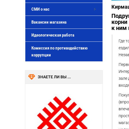
Кирма
СМИ о нас
Подруг
корни 
Вакансии магазина
к ним 
Идеологическая работа
Где 
Комиссия по противодействию
ездил
коррупции
Незав
Перво
Инте
ЗНАЕТЕ ЛИ ВЫ ...
зале
вход
Поку
(впро
впеч
прост
магаз