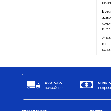
полоц
Брест
живо
соло
и кв
Ассор
в тра
охара
ДОСТАВКА
ОПЛАТА
подробнее...
подробн