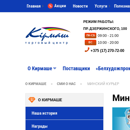
Акции
Главная
Новости
Услуги
Полезна
РЕЖИМ РАБОТЫ:
ПР. ДЗЕРЖИНСКОГО, 100
09:00 - 21:00
ПН-СБ
10:00 - 20:00
ВС
+375 (17) 270-72-00
O Кирмаше
Поставщики
«Белхудожпро
О КИРМАШЕ
>
СМИ О НАС
>
МИНСКИЙ КУРЬЕР
Мин
О КИРМАШЕ
Наша история
Награды