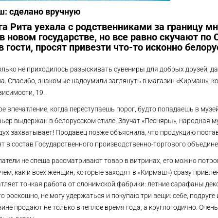
ш: сделано вручную
а Рита уехала с родственниками за границу мн
в новом государстве, но все равно скучают по 
в гости, просят привезти что-то исконно белору
только не приходилось разыскивать сувениры для добрых друзей, д
а. Спасибо, знакомые надоумили заглянуть в магазин «Кирмаш», к
исимости, 19.
е впечатление, когда переступаешь порог, будто попадаешь в музе
рьер выдержан в белорусском стиле. Звучат «Песняры», народная 
 дух захватывает! Продавец позже объяснила, что продукцию пост
ят в состав Государственного производственно-торгового объеди
патели не спеша рассматривают товар в витринах, его можно потро
чем, как и всех женщин, которые заходят в «Кирмаш») сразу привл
атляет тонкая работа от слонимской фабрики: летние сарафаны д
о роскошно, не могу удержаться и покупаю три вещи: себе, подруге 
ине продают не только в теплое время года, а круглогодично. Оче