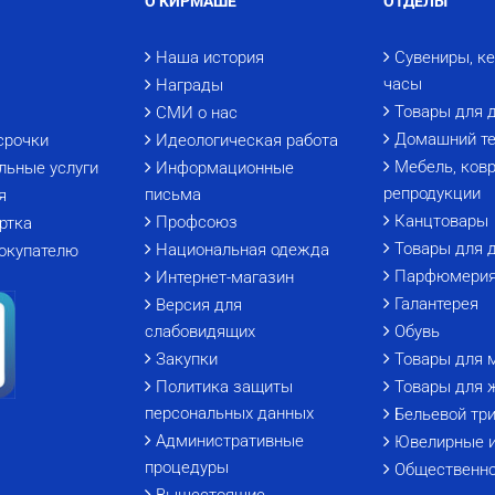
О КИРМАШЕ
ОТДЕЛЫ
Наша история
Сувениры, к
часы
Награды
Товары для 
СМИ о нас
Домашний те
срочки
Идеологическая работа
Мебель, ковр
льные услуги
Информационные
репродукции
письма
я
Канцтовары
Профсоюз
ртка
Товары для 
Национальная одежда
окупателю
Парфюмери
Интернет-магазин
Галантерея
Версия для
слабовидящих
Обувь
Закупки
Товары для 
Политика защиты
Товары для 
персональных данных
Бельевой тр
Административные
Ювелирные 
процедуры
Общественно
Вышестоящие