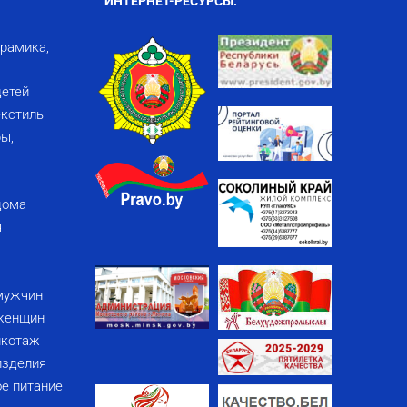
ИНТЕРНЕТ-РЕСУРСЫ:
ерамика,
детей
кстиль
ы,
дома
я
мужчин
женщин
икотаж
изделия
е питание