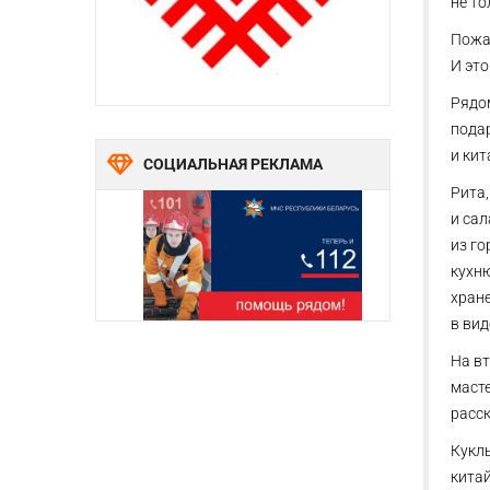
не то
Пожа
И это
Рядо
подар
и кит
СОЦИАЛЬНАЯ РЕКЛАМА
Рита,
и сал
из го
кухню
хране
в вид
На вт
масте
расск
Куклы
кита