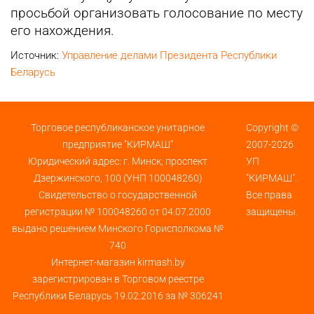
просьбой организовать голосование по месту
его нахождения.
Источник:
Управление делами Президента Республики
Беларусь
Торговое республиканское унитарное
Copyright ©
предприятие "КИРМАШ"
2007-2026
Юридический адрес: г. Минск, проспект
УП
Дзержинского, 100 (УНП 100048260)
"КИРМАШ".
Свидетельство о государственной
Все права
регистрации № 100048260 от 04.07.2000
защищены.
выдано решением Минского Горисполкома №
740
Интернет-магазин kirmash.by
зарегистрирован в Торговом реестре
Республики Беларусь 19.02.2016 за № 306241