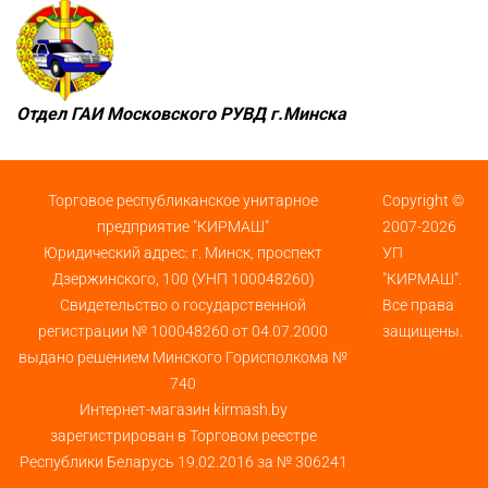
Отдел ГАИ Московского РУВД г.Минска
Торговое республиканское унитарное
Copyright ©
предприятие "КИРМАШ"
2007-2026
Юридический адрес: г. Минск, проспект
УП
Дзержинского, 100 (УНП 100048260)
"КИРМАШ".
Свидетельство о государственной
Все права
регистрации № 100048260 от 04.07.2000
защищены.
выдано решением Минского Горисполкома №
740
Интернет-магазин kirmash.by
зарегистрирован в Торговом реестре
Республики Беларусь 19.02.2016 за № 306241