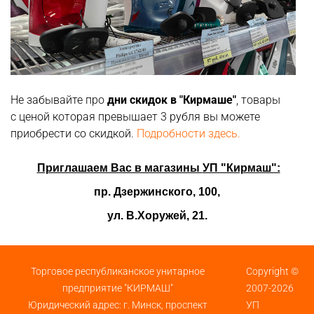
Не забывайте про
дни скидок в "Кирмаше"
, товары
с ценой которая превышает 3 рубля вы можете
приобрести со скидкой.
Подробности здесь.
Приглашаем Вас в магазины
УП "Кирмаш":
пр. Дзержинского, 100,
ул. В.Хоружей, 21.
Торговое республиканское унитарное
Copyright ©
предприятие "КИРМАШ"
2007-2026
Юридический адрес: г. Минск, проспект
УП