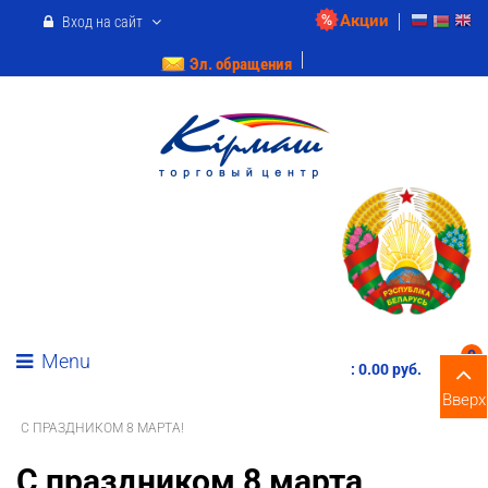
Акции
Вход на сайт
Эл. обращения
0
Menu
:
0.00 pуб.
Вверх
С ПРАЗДНИКОМ 8 МАРТА!
С праздником 8 марта