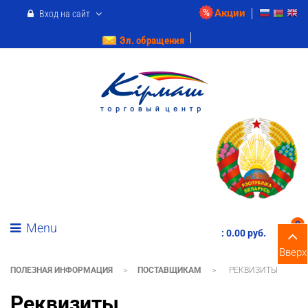
Акции
Вход на сайт
Эл. обращения
0
Menu
:
0.00 pуб.
Вверх
ПОЛЕЗНАЯ ИНФОРМАЦИЯ
>
ПОСТАВЩИКАМ
>
РЕКВИЗИТЫ
Реквизиты