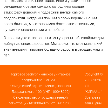
наш коллектив сильнее. Заботливое и уважительное
отношение к семье каждого сотрудника создает
атмосферу доверия и поддержки внутри самого
предприятия. Когда мы помним о своих корнях и ценим
своих близких, мы становимся более ответственными,
чуткими и сплоченными и на работе.
Открытки уже отправлены и, мы уверены, в ближайшие дни
дойдут до своих адресатов. Мы верим, что этот маленький
знак внимания вызовет большую радость в сердцах мам и
пап.
Торговое республиканское унитарное
Copyright ©
предприятие "КИРМАШ"
2007-2026
Юридический адрес: г. Минск, проспект
УП
Дзержинского, 100 (УНП 100048260)
"КИРМАШ".
Свидетельство о государственной
Все права
регистрации № 100048260 от 04.07.2000
защищены.