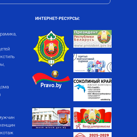
ИНТЕРНЕТ-РЕСУРСЫ:
ерамика,
детей
кстиль
ы,
дома
я
мужчин
женщин
икотаж