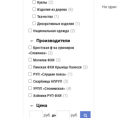
(2)
Куклы
Ни один 
(6)
Изделия из дерева
(1)
Ткачество
(1)
Декоративные изделия
(2)
Национальная одежда
Производители
Брестская ф-ка сувениров
(2)
«Славянка»
(2)
Могилев ФХИ
(2)
Пинская ФХИ Крынiца Палесся
(1)
РУП «Слуцкие пояса»
(3)
Скарбница НПРУП
(4)
УРПП «Слонимская»
(1)
Хойники РУП ФХИ
Цена
pуб.
pуб.
до