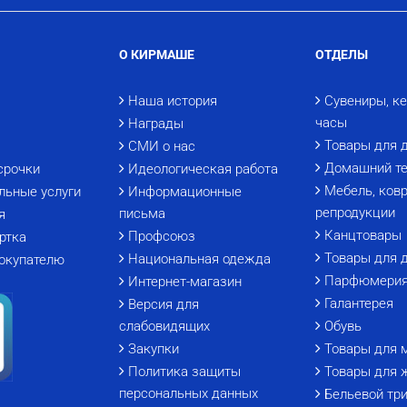
О КИРМАШЕ
ОТДЕЛЫ
Наша история
Сувениры, к
часы
Награды
Товары для 
СМИ о нас
Домашний те
срочки
Идеологическая работа
Мебель, ковр
льные услуги
Информационные
репродукции
письма
я
Канцтовары
Профсоюз
ртка
Товары для 
Национальная одежда
окупателю
Парфюмери
Интернет-магазин
Галантерея
Версия для
слабовидящих
Обувь
Закупки
Товары для 
Политика защиты
Товары для 
персональных данных
Бельевой тр