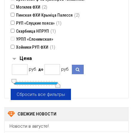
(2)
Могилев ФХИ
(2)
Пинская ФХИ Крынiца Палесся
(1)
РУП «Слуцкие пояса»
(1)
Скарбница НПРУП
УРПП «Слонимская»
(1)
Хойники РУП ФХИ
Цена
pуб.
pуб.
до
Сбросить все фильтры
СВЕЖИЕ НОВОСТИ
Новости в августе!