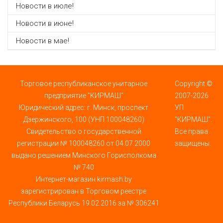
Новости в июле!
Новости в июне!
Новости в мае!
Торговое республиканское унитарное
Copyright ©
предприятие "КИРМАШ"
2007-2026
Юридический адрес: г. Минск, проспект
УП
Дзержинского, 100 (УНП 100048260)
"КИРМАШ".
Свидетельство о государственной
Все права
регистрации № 100048260 от 04.07.2000
защищены.
выдано решением Минского Горисполкома
№ 740
Интернет-магазин kirmash.by
зарегистрирован в Торговом реестре
Республики Беларусь 19.02.2016 за № 306241