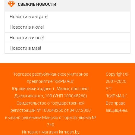
СВЕЖИЕ НОВОСТИ
Новости в августе!
Новости в июле!
Новости в июне!
Новости в мае!
Торговое республиканское унитарное
Copyright ©
предприятие "КИРМАШ"
2007-2026
Юридический адрес: г. Минск, проспект
УП
Дзержинского, 100 (УНП 100048260)
"КИРМАШ".
Свидетельство о государственной
Все права
регистрации № 100048260 от 04.07.2000
защищены.
выдано решением Минского Горисполкома №
740
Интернет-магазин kirmash.by