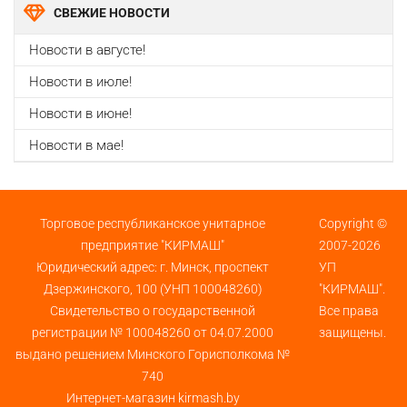
СВЕЖИЕ НОВОСТИ
Новости в августе!
Новости в июле!
Новости в июне!
Новости в мае!
Торговое республиканское унитарное
Copyright ©
предприятие "КИРМАШ"
2007-2026
Юридический адрес: г. Минск, проспект
УП
Дзержинского, 100 (УНП 100048260)
"КИРМАШ".
Свидетельство о государственной
Все права
регистрации № 100048260 от 04.07.2000
защищены.
выдано решением Минского Горисполкома №
740
Интернет-магазин kirmash.by