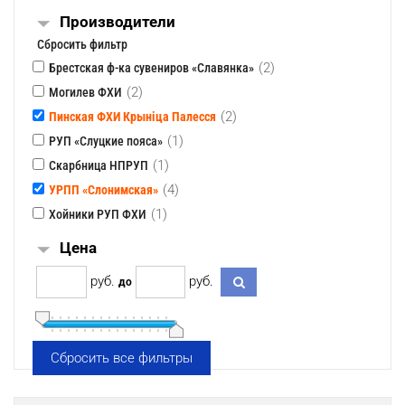
Производители
Сбросить фильтр
(2)
Брестская ф-ка сувениров «Славянка»
(2)
Могилев ФХИ
(2)
Пинская ФХИ Крынiца Палесся
(1)
РУП «Слуцкие пояса»
(1)
Скарбница НПРУП
(4)
УРПП «Слонимская»
(1)
Хойники РУП ФХИ
Цена
pуб.
pуб.
до
Сбросить все фильтры