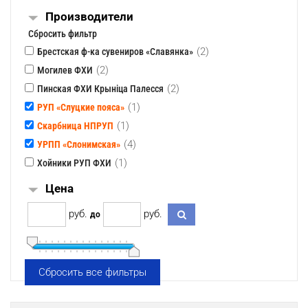
Производители
Сбросить фильтр
(2)
Брестская ф-ка сувениров «Славянка»
(2)
Могилев ФХИ
(2)
Пинская ФХИ Крынiца Палесся
(1)
РУП «Слуцкие пояса»
(1)
Скарбница НПРУП
(4)
УРПП «Слонимская»
(1)
Хойники РУП ФХИ
Цена
pуб.
pуб.
до
Сбросить все фильтры