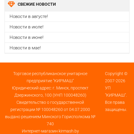
СВЕЖИЕ НОВОСТИ
Новости в августе!
Новости в июле!
Новости в июне!
Новости в мае!
Торговое республиканское унитарное
Copyright ©
предприятие "КИРМАШ"
2007-2026
Юридический адрес: г. Минск, проспект
УП
Дзержинского, 100 (УНП 100048260)
"КИРМАШ".
Свидетельство о государственной
Все права
регистрации № 100048260 от 04.07.2000
защищены.
выдано решением Минского Горисполкома №
740
Интернет-магазин kirmash.by