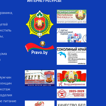
ИНТЕРНЕТ-РЕСУРСЫ:
ерамика,
детей
кстиль
ы,
дома
я
мужчин
женщин
икотаж
изделия
е питание