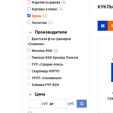
(6)
Изделия из дерева
КУКЛ
(3)
Картины и панно
(2)
Куклы
(1)
Ткачество
Производители
Брестская ф-ка сувениров
«Славянка»
(2)
Могилев ФХИ
Пинская ФХИ Крынiца Палесся
РУП «Слуцкие пояса»
Скарбница НПРУП
УРПП «Слонимская»
Хойники РУП ФХИ
Цена
Сув
pуб.
pуб.
до