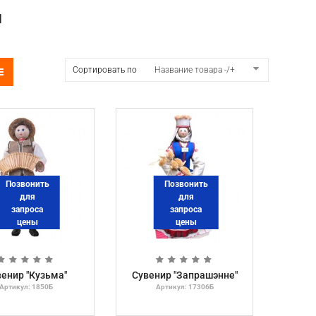
Ы
Сортировать по
Название товара -/+
Позвонить
Позвонить
для
для
запроса
запроса
цены
цены
енир "Кузьма"
Сувенир "Запрашэнне"
Артикул: 1850Б
Артикул: 17306Б