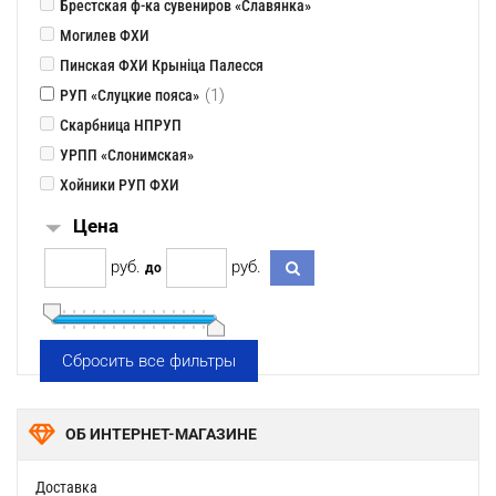
Брестская ф-ка сувениров «Славянка»
Могилев ФХИ
Пинская ФХИ Крынiца Палесся
(1)
РУП «Слуцкие пояса»
Скарбница НПРУП
УРПП «Слонимская»
Хойники РУП ФХИ
Цена
pуб.
pуб.
до
Сбросить все фильтры
ОБ ИНТЕРНЕТ-МАГАЗИНЕ
Доставка