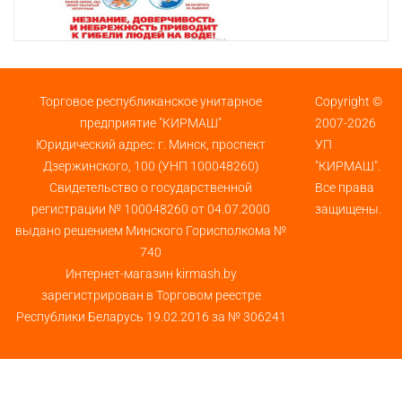
Торговое республиканское унитарное
Copyright ©
предприятие "КИРМАШ"
2007-2026
Юридический адрес: г. Минск, проспект
УП
Дзержинского, 100 (УНП 100048260)
"КИРМАШ".
Свидетельство о государственной
Все права
регистрации № 100048260 от 04.07.2000
защищены.
выдано решением Минского Горисполкома №
740
Интернет-магазин kirmash.by
зарегистрирован в Торговом реестре
Республики Беларусь 19.02.2016 за № 306241