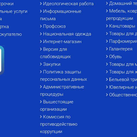
Домашний те
срочки
Идеологическая работа
Мебель, ковр
льные услуги
Информационные
репродукции
письма
я
Канцтовары
Профсоюз
ртка
Товары для 
Национальная одежда
окупателю
Парфюмери
Интернет-магазин
Галантерея
Версия для
слабовидящих
Обувь
Закупки
Товары для 
Политика защиты
Товары для 
персональных данных
Бельевой тр
Административные
Ювелирные 
процедуры
Общественно
Вышестоящие
организации
Комиссия по
противодействию
коррупции