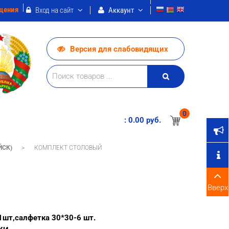
щения
Вход на сайт
Аккаунт
Версия для слабовидящих
0
:
0.00 pуб.
ЙСК)
>
КОМПЛЕКТ СТОЛОВЫЙ
Вверх
1шт,салфетка 30*30-6 шт.