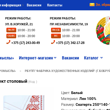
Эл. обра
я информация
Вакансии
Контакты
РЕЖИМ РАБОТЫ:
РЕЖИМ РАБОТЫ:
УЛ. В.ХОРУЖЕЙ, 21
ПР. НЕЗАВИСИМОСТИ, 19
10:00 - 21:00
10:00 - 21:00
ПН-ПТ
ПН-СБ
10:00 - 20:00
10:00 - 20:00
СБ-ВС
ВС
+375 (17) 243-00-49
+375 (17) 342-17-28
мыслы»
Интернет-магазин
Вакансии
Каталог
ПРОМЫСЛЫ»
>
РБУПП "ФАБРИКА ХУДОЖЕСТВЕННЫХ ИЗДЕЛИЙ" (Г. БОБРУ
ект столовый
(Код:
)
Цвет:
Белый
Материал:
Лен 100%
Размер:
Скатерть 250*140-