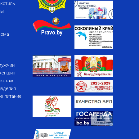
кстиль
ы,
дома
я
мужчин
женщин
икотаж
изделия
е питание