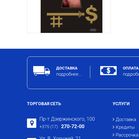
ДОСТАВКА
ОПЛАТА
подробнее...
подробн
ТОРГОВАЯ СЕТЬ
УСЛУГИ
Пр-т Дзержинского, 100
Доставка
270-72-00
+375 (17)
Кредиты
Рассрочка
Ул. В. Хоружей, 21