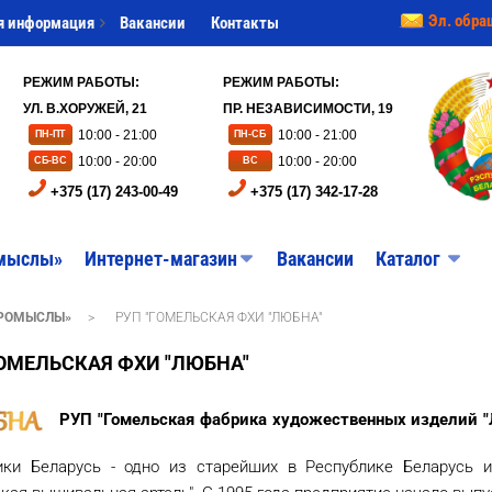
Эл. обра
я информация
Вакансии
Контакты
РЕЖИМ РАБОТЫ:
РЕЖИМ РАБОТЫ:
УЛ. В.ХОРУЖЕЙ, 21
ПР. НЕЗАВИСИМОСТИ, 19
10:00 - 21:00
10:00 - 21:00
ПН-ПТ
ПН-СБ
10:00 - 20:00
10:00 - 20:00
СБ-ВС
ВС
+375 (17) 243-00-49
+375 (17) 342-17-28
мыслы»
Интернет-магазин
Вакансии
Каталог
ПРОМЫСЛЫ»
>
РУП "ГОМЕЛЬСКАЯ ФХИ "ЛЮБНА"
ГОМЕЛЬСКАЯ ФХИ "ЛЮБНА"
РУП "Гомельская фабрика художественных изделий "
ики Беларусь - одно из старейших в Республике Беларусь и