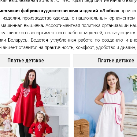
кая вышивальная артель". С 1995 года предприятие начало выпу
мельская фабрика художественных изделий «Любна»
произво
 изделия, производство одежды с национальным орнаментом, 
и машинная вышивка
.
Ассортиментная политика организации нац
тку широкого ассортиментного набора моделей, пользующихс
ики Беларусь. Ведется углубленная работа по созданию и вн
 акцент ставится на практичность, комфорт, удобство и дизай
Платье детское
Платье детское