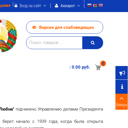
щения
Вход на сайт
Аккаунт
Версия для слабовидящих
0
:
0.00 pуб.
Вверх
Любна"
подчинено Управлению делами Президента
 берет начало с 1939 года, когда была открыта