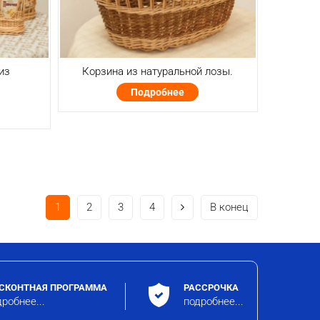
из
Корзина из натуральной лозы.
Подробнее
1
2
3
4
В конец
СКОНТНАЯ ПРОГРАММА
РАССРОЧКА
робнее...
подробнее...