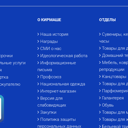
О КИРМАШЕ
ОТДЕЛЫ
Наша история
Сувениры, к
часы
Награды
Товары для 
СМИ о нас
Домашний те
срочки
Идеологическая работа
Мебель, ковр
льные услуги
Информационные
репродукции
письма
я
Канцтовары
Профсоюз
ртка
Товары для 
Национальная одежда
окупателю
Парфюмери
Интернет-магазин
Галантерея
Версия для
слабовидящих
Обувь
Закупки
Товары для 
Политика защиты
Товары для 
персональных данных
Бельевой тр