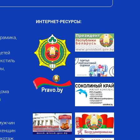
ИНТЕРНЕТ-РЕСУРСЫ:
ерамика,
детей
кстиль
ы,
дома
я
мужчин
женщин
икотаж