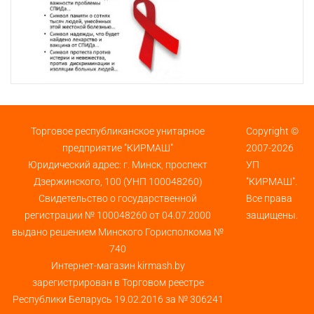
Торговое республиканское унитарное
Copyright ©
предприятие "КИРМАШ"
2007-2026
Юридический адрес: г. Минск, проспект
УП
Дзержинского, 100 (УНП 100048260)
"КИРМАШ".
Свидетельство о государственной
Все права
регистрации № 100048260 от 04.07.2000
защищены.
выдано решением Минского Горисполкома №
740
Интернет-магазин kirmash.by
зарегистрирован в Торговом реестре
Республики Беларусь 19.02.2016 за № 306241