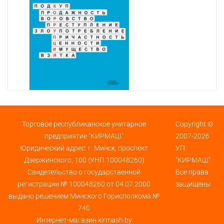
Торговое республиканское унитарное
Copyright ©
предприятие "КИРМАШ"
2007-2026
Юридический адрес: г. Минск, проспект
УП
Дзержинского, 100 (УНП 100048260)
"КИРМАШ".
Свидетельство о государственной
Все права
регистрации № 100048260 от 04.07.2000
защищены.
выдано решением Минского Горисполкома №
740
Интернет-магазин kirmash.by