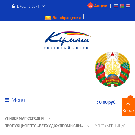
Акции
Вход на сайт
Эл. обращения
0
Menu
:
0.00 pуб.
Вверх
УНИВЕРМАГ СЕГОДНЯ
>
ПРОДУКЦИЯ ГПТО «БЕЛХУДОЖПРОМЫСЛЫ»
>
УП "СКАРБНИЦА"