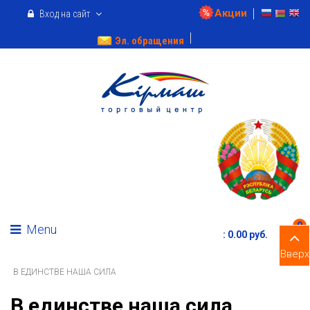
Акции
Вход на сайт
Эл. обращения
0
Menu
:
0.00 pуб.
Вверх
В ЕДИНСТВЕ НАША СИЛА
В единстве наша сила